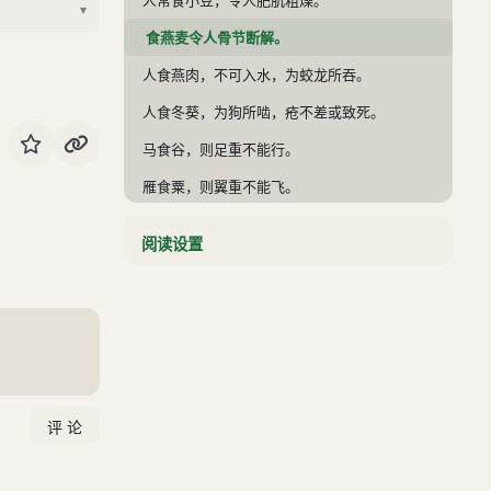
▾
食燕麦令人骨节断解。
人食燕肉，不可入水，为蛟龙所吞。
人食冬葵，为狗所啮，疮不差或致死。
马食谷，则足重不能行。
雁食粟，则翼重不能飞。
药术
阅读设置
戏术
卷五
卷六
卷七
卷八
卷九