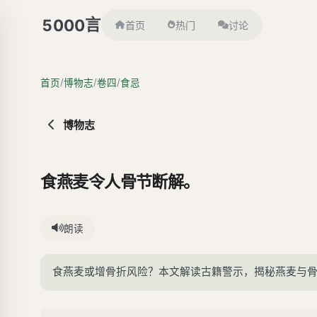
言
5000
首页
热门
讨论
/
/
/
首页
博物志
卷四
食忌
博物志
食燕麦令人骨节断解。
朗读
食燕麦或增骨折风险？本文解读古籍警示，揭秘燕麦与