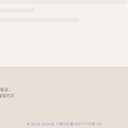
和解读，
璀璨的华
鄂ICP备13017733号-10
©
2026
5000言. |