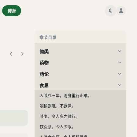
卷三
搜索
卷四
物性
章节目录
物理
物类
药物
药论
食忌
人啖豆三年，则身重行止难。
啖榆则眠，不欲觉。
啖麦，令人多力健行。
饮羮茶，令人少眠。
人常食小豆，令人肥肌粗燥。