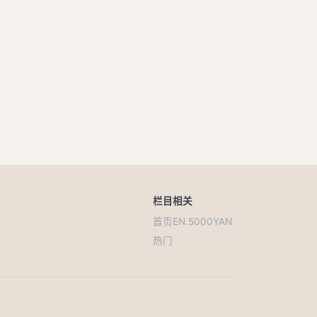
卷十
栏目
相关
首页
EN.5000YAN
热门