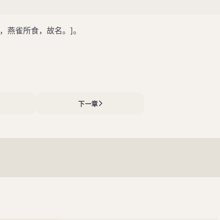
，燕雀所食，故名。]。
下一章