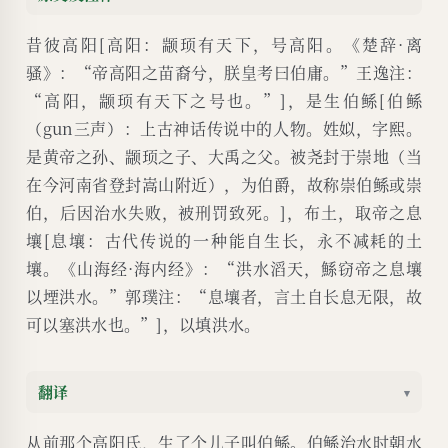
昔彼高阳[高阳：颛顼有天下，号高阳。《楚辞·离
骚》：“帝高阳之苗裔兮，朕皇考曰伯庸。”王逸注：
“高阳，颛顼有天下之号也。”]，是生伯鲧[伯鲧
（gun三声）：上古神话传说中的人物。姓姒，字熙。
是黄帝之孙、颛顼之子、大禹之父。被尧封于崇地（当
在今河南省登封嵩山附近），为伯爵，故称崇伯鲧或崇
伯，后因治水失败，被刑罚致死。]，布土，取帝之息
壤[息壤：古代传说的一种能自生长，永不减耗的土
壤。《山海经·海内经》：“洪水滔天，鯀窃帝之息壤
以堙洪水。”郭璞注：“息壤者，言土自长息无限，故
可以塞洪水也。”]，以填洪水。
翻译
▾
从前那个高阳氏，生了个儿子叫伯鲧。伯鲧治水时朝水