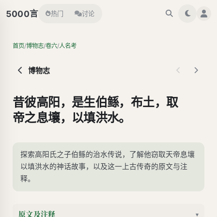
言
5000
热门
讨论
/
/
/
首页
博物志
卷六
人名考
博物志
昔彼高阳，是生伯鲧，布土，取
帝之息壤，以填洪水。
探索高阳氏之子伯鲧的治水传说，了解他窃取天帝息壤
以填洪水的神话故事，以及这一上古传奇的原文与注
释。
原文及注释
▾